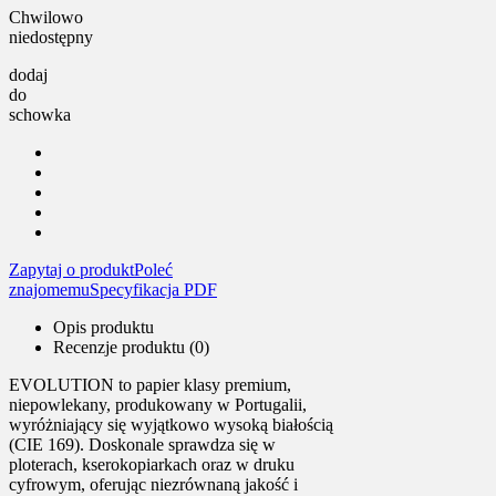
Chwilowo
niedostępny
dodaj
do
schowka
Zapytaj o produkt
Poleć
znajomemu
Specyfikacja PDF
Opis produktu
Recenzje produktu (0)
EVOLUTION to papier klasy premium,
niepowlekany, produkowany w Portugalii,
wyróżniający się wyjątkowo wysoką białością
(CIE 169). Doskonale sprawdza się w
ploterach, kserokopiarkach oraz w druku
cyfrowym, oferując niezrównaną jakość i