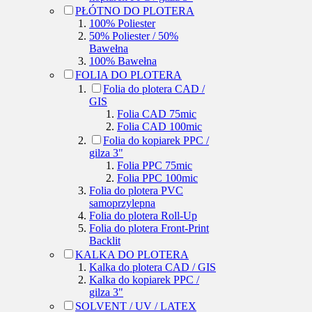
PŁÓTNO DO PLOTERA
100% Poliester
50% Poliester / 50%
Bawełna
100% Bawełna
FOLIA DO PLOTERA
Folia do plotera CAD /
GIS
Folia CAD 75mic
Folia CAD 100mic
Folia do kopiarek PPC /
gilza 3"
Folia PPC 75mic
Folia PPC 100mic
Folia do plotera PVC
samoprzylepna
Folia do plotera Roll-Up
Folia do plotera Front-Print
Backlit
KALKA DO PLOTERA
Kalka do plotera CAD / GIS
Kalka do kopiarek PPC /
gilza 3"
SOLVENT / UV / LATEX