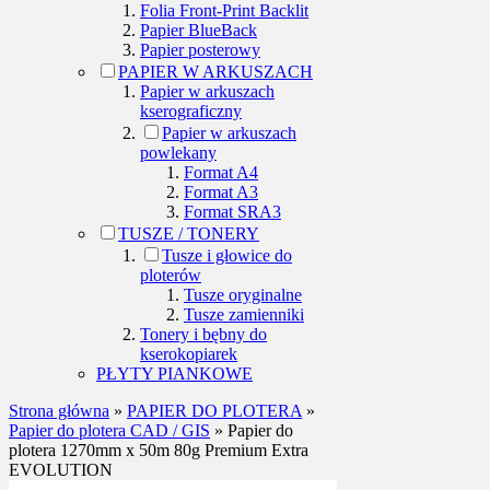
Folia Front-Print Backlit
Papier BlueBack
Papier posterowy
PAPIER W ARKUSZACH
Papier w arkuszach
kserograficzny
Papier w arkuszach
powlekany
Format A4
Format A3
Format SRA3
TUSZE / TONERY
Tusze i głowice do
ploterów
Tusze oryginalne
Tusze zamienniki
Tonery i bębny do
kserokopiarek
PŁYTY PIANKOWE
Strona główna
»
PAPIER DO PLOTERA
»
Papier do plotera CAD / GIS
»
Papier do
plotera 1270mm x 50m 80g Premium Extra
EVOLUTION