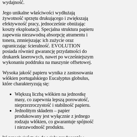
wydajność.
Jego unikalne właściwości wydłużają
żywotność sprzętu drukującego i zwiększają
efektywność pracy, jednocześnie obniżając
koszty eksploatacji. Specjalna struktura papieru
zapewnia niezawodną absorpcję atramentu i
tonera, zmniejszając ich zużycie oraz
ograniczając ścieralność. EVOLUTION
posiada również gwarancję przydatności do
drukarek laserowych, nawet po wcześniejszym
wykonaniu poddruku na maszynie offsetowej.
Wysoka jakość papieru wynika z zastosowania
włókien portugalskiego Eucalyptus globulus,
które charakteryzują się:
Większą liczbą włókien na jednostkę
masy, co zapewnia lepszą porowatość,
nieprzezroczystość i stabilność papieru.
Jednolitym składem – papier
produkowany jest wyłącznie z jednego
rodzaju włókien, co gwarantuje spójność
i niezawodność produktu.