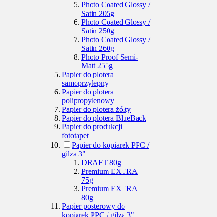
Photo Coated Glossy /
Satin 205g
Photo Coated Glossy /
Satin 250g
Photo Coated Glossy /
Satin 260g
Photo Proof Semi-
Matt 255g
Papier do plotera
samoprzylepny
Papier do plotera
polipropylenowy
Papier do plotera żółty
Papier do plotera BlueBack
Papier do produkcji
fototapet
Papier do kopiarek PPC /
gilza 3"
DRAFT 80g
Premium EXTRA
75g
Premium EXTRA
80g
Papier posterowy do
kopiarek PPC / gilza 3"